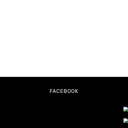
比
寿
の
ロ
ー
フ
ー
ド・
ロ
ー
ス
イ
ー
ツ
FACEBOOK
専
門
カ
フ
ェ
レ