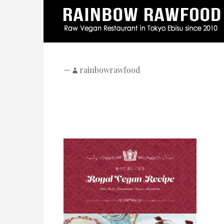
—
rainbowrawfood