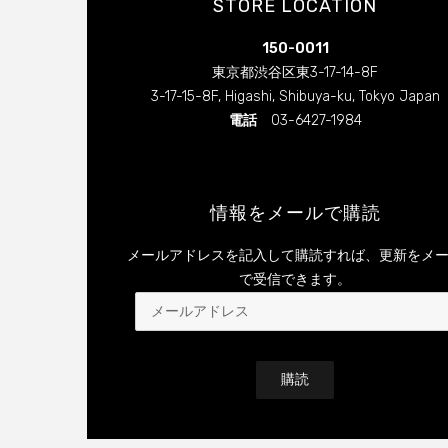
STORE LOCATION
フ
フ
ィ
ィ
ー
ー
150-0011
ル
ル
を
を
東京都渋谷区東3-17-14-8F
Facebook
Instagram
3-17-15-8F, Higashi, Shibuya-ku, Tokyo Japan
で
で
表
表
電話
03-6427-1984
示
示
情報をメールで購読
メールアドレスを記入して購読すれば、更新をメ
で受信できます。
メ
ー
ル
ア
ド
レ
ス