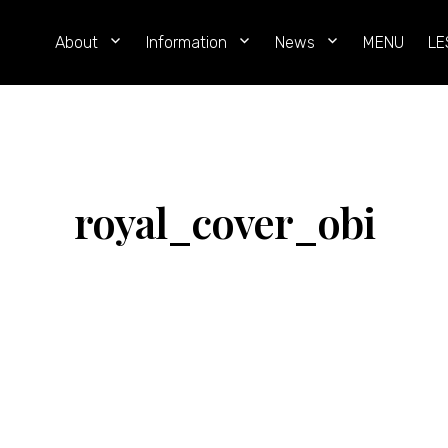
レ
About
Information
News
MENU
LE
イ
ン
ボ
ー・
ロ
royal_cover_obi
ー
フ
ー
ド
（RAINBOW
RAWFOOD）
東
京・
恵