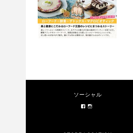
ソーシャル
rainbowrawfood/
rainbowrawfoodcafe
さ
さ
ん
ん
の
の
プ
プ
ロ
ロ