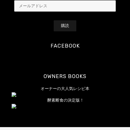
メ
ー
ル
ア
ド
レ
FACEBOOK
ス
OWNERS BOOKS
オーナーの大人気レシピ本
酵素断食の決定版！