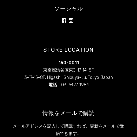
ー
ソーシャル
フ
ー
rainbowrawfood/
rainbowrawfoodcafe
さ
さ
ド・
ん
ん
ロ
の
の
ー
プ
プ
ロ
ロ
ス
STORE LOCATION
フ
フ
イ
ィ
ィ
ー
ー
ー
150-0011
ル
ル
ツ
を
を
東京都渋谷区東3-17-14-8F
専
Facebook
Instagram
3-17-15-8F, Higashi, Shibuya-ku, Tokyo Japan
で
で
門
表
表
電話
03-6427-1984
カ
示
示
フ
ェ
レ
情報をメールで購読
ス
ト
メールアドレスを記入して購読すれば、更新をメールで受
ラ
信できます。
ン