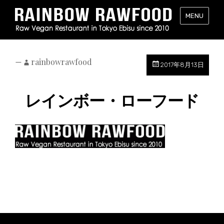
レ
MENU
イ
ン
ボ
ー・
—
rainbowrawfood
2017年8月13日
ロ
ー
レインボー・ローフード
フ
ー
ド
（RAINB
RAWFOO
東
京・
恵
比
寿
の
ロ