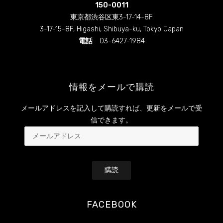
ー
ー
150-0011
ル
ル
を
を
東京都渋谷区東3-17-14-8F
Facebook
Instagram
3-17-15-8F, Higashi, Shibuya-ku, Tokyo Japan
で
で
表
表
電話
03-6427-1984
示
示
情報をメールで購読
メールアドレスを記入して購読すれば、更新をメールで受
信できます。
メ
ー
ル
ア
ド
レ
FACEBOOK
ス