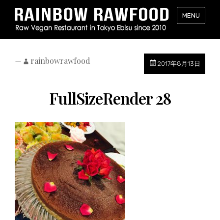
レ
MENU
イ
ン
ボ
ー・
—
rainbowrawfood
2017年8月13日
ロ
ー
FullSizeRender 28
フ
ー
ド
（RAINB
RAWFOO
東
京・
恵
比
寿
の
ロ