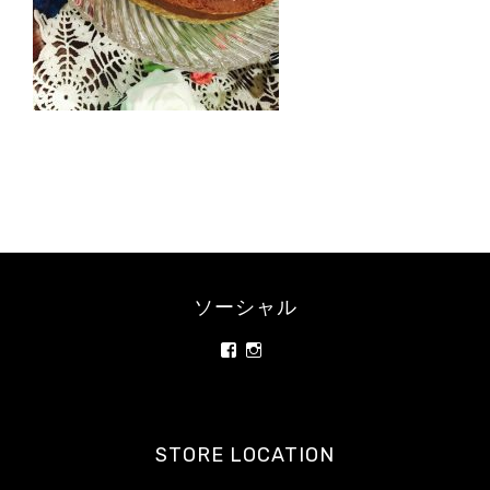
ー
フ
ー
ド・
ロ
ー
ス
イ
ー
ツ
専
門
ソーシャル
カ
フ
rainbowrawfood/
rainbowrawfoodcafe
ェ
さ
さ
レ
ん
ん
の
の
ス
プ
プ
ト
ロ
ロ
STORE LOCATION
フ
フ
ラ
ィ
ィ
ン