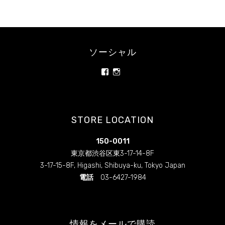
ー
フ
ー
ド・
ソーシャル
ロ
ー
rainbowrawfood/
rainbowrawfoodcafe
ス
さ
さ
イ
ん
ん
の
の
ー
プ
プ
ツ
ロ
ロ
STORE LOCATION
フ
フ
専
ィ
ィ
門
ー
ー
150-0011
カ
ル
ル
を
を
東京都渋谷区東3-17-14-8F
フ
Facebook
Instagram
ェ
3-17-15-8F, Higashi, Shibuya-ku, Tokyo Japan
で
で
レ
表
表
電話
03-6427-1984
示
示
ス
ト
ラ
ン
情報をメールで購読