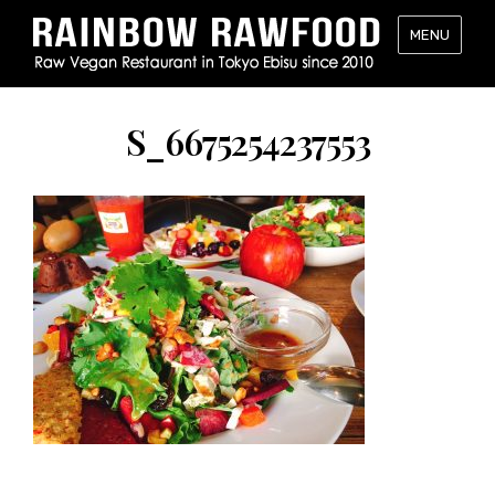
レ
MENU
イ
ン
ボ
S_6675254237553
ー・
ロ
ー
フ
ー
ド
（RAINB
RAWFOO
東
京・
恵
比
寿
の
ロ