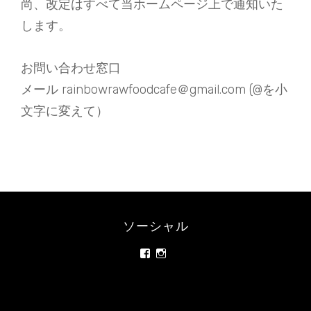
尚、改定はすべて当ホームページ上で通知いた
します。
お問い合わせ窓口
メール rainbowrawfoodcafe＠gmail.com (@を小
文字に変えて）
ソーシャル
rainbowrawfood/
rainbowrawfoodcafe
さ
さ
ん
ん
の
の
プ
プ
ロ
ロ