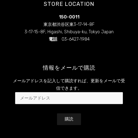
STORE LOCATION
フ
フ
ィ
ィ
ー
ー
150-0011
ル
ル
を
を
東京都渋谷区東3-17-14-8F
Facebook
Instagram
3-17-15-8F, Higashi, Shibuya-ku, Tokyo Japan
で
で
表
表
電話
03-6427-1984
示
示
情報をメールで購読
メールアドレスを記入して購読すれば、更新をメールで受
信できます。
メ
ー
ル
ア
ド
レ