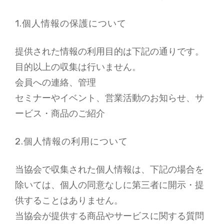
ー
フ
1.個人情報の保護について
ー
ド・
提供された情報の利用目的は下記の通りです。
ロ
ー
目的以上の収集は行いません。
ス
会員への連絡、管理
イ
セミナーやイベント、営業活動のお知らせ、サ
ー
ツ
ービス・商品のご紹介
専
門
2.個人情報の利用について
カ
フ
ェ
当協会で収集された個人情報は、下記の場合を
レ
除いては、個人の同意なしに第三者に開示・提
ス
ト
供することはありません。
ラ
当協会が提供する商品やサービスに関する質問
ン