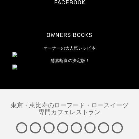
FACEBOOK
ス
OWNERS BOOKS
オーナーの大人気レシピ本
酵素断食の決定版！
東京・恵比寿のローフード・ロースイーツ
専門カフェレストラン
About
Information
News
MENU
LESSON
FAQ
English
Contac