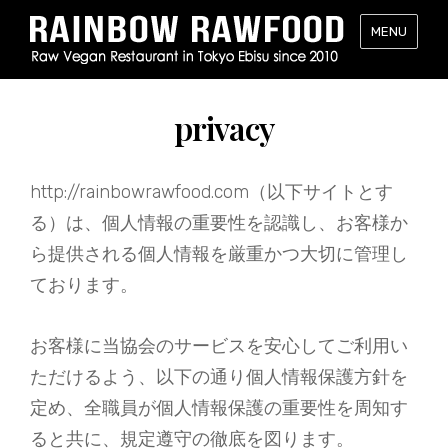
レ
MENU
イ
ン
ボ
privacy
ー・
ロ
ー
http://rainbowrawfood.com（以下サイトとす
フ
ー
る）は、個人情報の重要性を認識し、お客様か
ド
ら提供される個人情報を厳重かつ大切に管理し
（RAINB
ております。
RAWFOO
東
京・
お客様に当協会のサービスを安心してご利用い
恵
ただけるよう、以下の通り個人情報保護方針を
比
寿
定め、全職員が個人情報保護の重要性を周知す
の
ると共に、規定遵守の徹底を図ります。
ロ