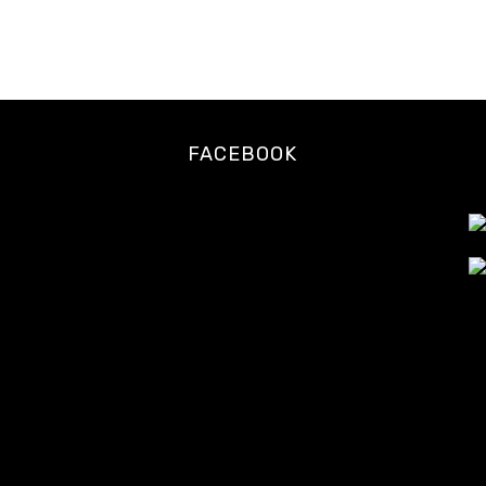
比
寿
の
ロ
ー
フ
FACEBOOK
ー
ド・
ロ
ー
ス
イ
ー
ツ
専
門
カ
フ
ェ
レ