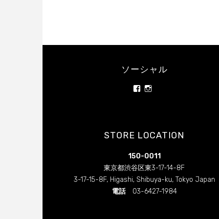
ソーシャル
rainbowrawfood/
rainbowrawfoodcafe
さ
さ
ん
ん
の
の
プ
プ
ロ
ロ
STORE LOCATION
フ
フ
ィ
ィ
ー
ー
150-0011
ル
ル
を
を
東京都渋谷区東3-17-14-8F
Facebook
Instagram
3-17-15-8F, Higashi, Shibuya-ku, Tokyo Japan
で
で
表
表
電話
03-6427-1984
示
示