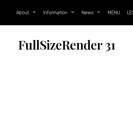
レ
About
Information
News
MENU
LE
イ
ン
ボ
FullSizeRender 31
ー・
ロ
ー
フ
ー
ド
（RAINBOW
RAWFOOD）
東
京・
恵