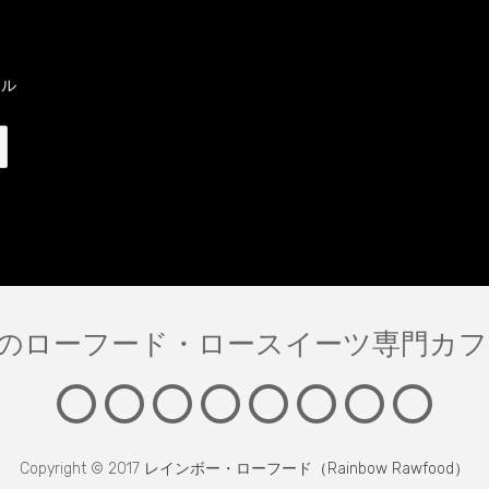
ス
ト
ラ
ン
ール
のローフード・ロースイーツ専門カ
About
Information
News
MENU
LESSON
FAQ
English
Contac
Copyright © 2017
レインボー・ローフード（Rainbow Rawfood）