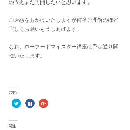
のうえまた再開したいと思います。
ー
フ
ー
ご迷惑をおかけいたしますが何卒ご理解のほど
ド・
宜しくお願いもうしあげます。
ロ
ー
ス
なお、ローフードマイスター講座は予定通り開
イ
催いたします。
ー
ツ
専
門
カ
フ
共有:
ェ
レ
ク
F
ク
リ
a
リ
ス
ッ
c
ッ
ク
e
ク
ト
し
b
し
て
o
て
ラ
T
o
G
関連
w
k
o
ン