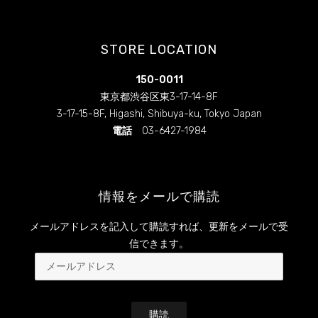
ん
ん
の
の
プ
プ
ロ
ロ
STORE LOCATION
フ
フ
ィ
ィ
ー
ー
150-0011
ル
ル
を
を
東京都渋谷区東3-17-14-8F
Facebook
Instagram
3-17-15-8F, Higashi, Shibuya-ku, Tokyo Japan
で
で
表
表
電話
03-6427-1984
示
示
情報をメールで購読
メールアドレスを記入して購読すれば、更新をメールで受
信できます。
メ
ー
ル
ア