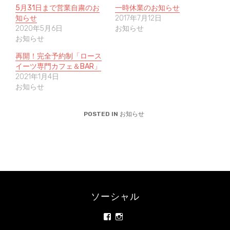
i
で
o
t
共
g
5月31日まで営業自粛のお
一時休業のお知らせ
t
有
l
知らせ
2017年7月12日
e
す
e
r
る
+
2020年5月6日
お知らせ
で
に
で
共
は
共
お知らせ
有
ク
有
(
リ
(
新
ッ
新
再開！完全予約制「ロース
し
ク
し
イーツ専門カフェ＆BAR」
い
し
い
ウ
て
ウ
2021年1月4日
ィ
く
ィ
ン
だ
ン
お知らせ
ド
さ
ド
ウ
い
ウ
で
(
で
開
新
開
POSTED IN
お知らせ
き
し
き
ま
い
ま
す
ウ
す
)
ィ
)
ン
ド
ウ
で
開
き
ま
す
)
ソーシャル
rainbowrawfood/
rainbowrawfoodcafe
さ
さ