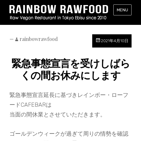
レ
MENU
イ
ン
ボ
ー・
—
rainbowrawfood
2021年4月10日
ロ
ー
緊急事態宣言を受けしばら
フ
ー
くの間お休みにします
ド
（RAINB
RAWFOO
緊急事態宣言延長に基づきレインボー・ローフ
東
ードCAFEBARは
京・
恵
当面の間休業とさせていただきます。
比
寿
ゴールデンウィークが過ぎて周りの情勢を確認
の
ロ