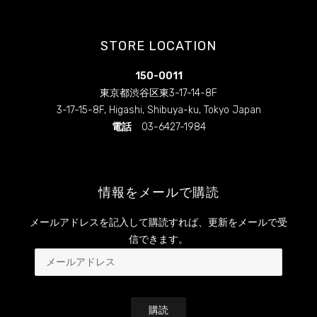
ん
ん
の
の
プ
プ
ロ
ロ
STORE LOCATION
フ
フ
ィ
ィ
ー
ー
150-0011
ル
ル
を
を
東京都渋谷区東3-17-14-8F
Facebook
Instagram
3-17-15-8F, Higashi, Shibuya-ku, Tokyo Japan
で
で
表
表
電話
03-6427-1984
示
示
情報をメールで購読
メールアドレスを記入して購読すれば、更新をメールで受
信できます。
メ
ー
ル
ア