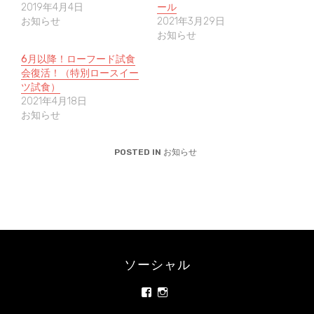
r
る
+
2019年4月4日
ール
で
に
で
共
は
共
お知らせ
2021年3月29日
有
ク
有
お知らせ
(
リ
(
新
ッ
新
し
ク
し
6月以降！ローフード試食
い
し
い
ウ
て
ウ
会復活！（特別ロースイー
ィ
く
ィ
ン
だ
ン
ツ試食）
ド
さ
ド
2021年4月18日
ウ
い
ウ
で
(
で
お知らせ
開
新
開
き
し
き
ま
い
ま
す
ウ
す
POSTED IN
お知らせ
)
ィ
)
ン
ド
ウ
で
開
き
ま
す
)
ソーシャル
rainbowrawfood/
rainbowrawfoodcafe
さ
さ