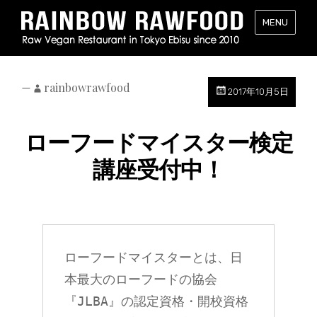
レ
MENU
イ
ン
ボ
ー・
—
rainbowrawfood
2017年10月5日
ロ
ー
ローフードマイスター検定
フ
ー
講座受付中！
ド
（RAINB
RAWFOO
東
京・
恵
ローフードマイスターとは、日
比
本最大のローフードの協会
寿
『JLBA』の認定資格・開校資格
の
ロ