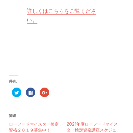
詳しくはこちらをご覧くださ
い。
共有:
ク
F
ク
リ
a
リ
ッ
c
ッ
ク
e
ク
し
b
し
て
o
て
T
o
G
関連
w
k
o
i
で
o
t
共
g
ローフードマイスター検定
2021年度ローフードマイス
t
有
l
資格２０１９募集中！
ター検定資格講座スケジュ
e
す
e