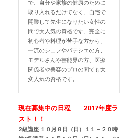
で、自分や家族の健康のために
ー
取り入れるだけでなく、自宅で
フ
ー
開業して先生になりたい女性の
ド・
間で大人気の資格です。完全に
ロ
初心者や料理が苦手な方から、
ー
ス
一流のシェフやパテシエの方、
イ
モデルさんや芸能界の方、医療
ー
ツ
関係者や美容のプロの間でも大
専
変人気の資格です。
門
カ
フ
ェ
現在募集中の日程 2017年度ラ
レ
ス
スト！！
ト
ラ
2級講座 １０月８日（日）１１－２０時
ン