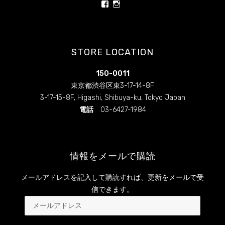
rainbowrawfood/
rainbowrawfoodcafe
ィ
く
ィ
ン
だ
ン
さ
さ
ド
さ
ド
ん
ん
ウ
い
ウ
の
の
で
(
で
開
新
開
プ
プ
き
し
き
ロ
ロ
ま
い
ま
STORE LOCATION
フ
フ
す
ウ
す
)
ィ
)
ィ
ィ
ン
ー
ー
ド
150-0011
ル
ル
ウ
で
を
を
東京都渋谷区東3-17-14-8F
開
Facebook
Instagram
き
3-17-15-8F, Higashi, Shibuya-ku, Tokyo Japan
で
で
ま
す
表
表
電話
03-6427-1984
)
示
示
情報をメールで購読
メールアドレスを記入して購読すれば、更新をメールで受
信できます。
メ
ー