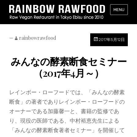
レ
MENU
イ
ン
ボ
ー・
—
rainbowrawfood
2017年5月12日
ロ
ー
みんなの酵素断食セミナー
フ
ー
（2017年4月～）
ド
（RAINB
RAWFOO
レインボー・ローフードでは、「みんなの酵素
東
断食」の著者でありレインボー・ローフードの
京・
恵
オーナーである加藤馨一と、書籍の監修であ
比
り、現役の医師である、中村裕恵先生による
寿
「みんなの酵素断食著者セミナー」を開催して
の
ロ