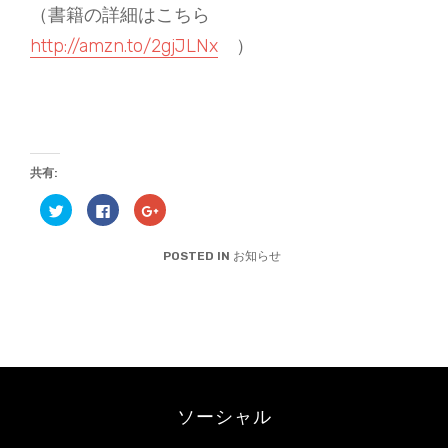
（書籍の詳細はこちら
http://amzn.to/2gjJLNx
）
共有:
ク
F
ク
リ
a
リ
ッ
c
ッ
ク
e
ク
し
b
し
POSTED IN
お知らせ
て
o
て
T
o
G
w
k
o
i
で
o
t
共
g
t
有
l
e
す
e
r
る
+
で
に
で
共
は
共
有
ク
有
(
リ
(
新
ッ
新
ソーシャル
し
ク
し
い
し
い
ウ
て
ウ