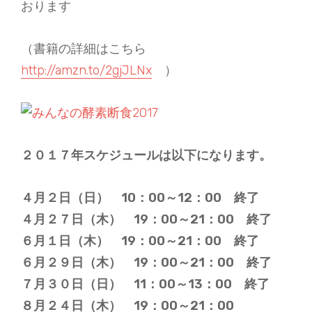
おります
ー
フ
ー
（書籍の詳細はこちら
ド・
http://amzn.to/2gjJLNx
）
ロ
ー
ス
イ
ー
ツ
２０１７年スケジュールは以下になります。
専
門
４月２日（日） 10：00～12：00 終了
カ
フ
４月２７日（木） 19：00～21：00 終了
ェ
６月１日（木） 19：00～21：00 終了
レ
ス
６月２９日（木） 19：00～21：00 終了
ト
７月３０日（日） 11：00～13：00 終了
ラ
８月２４日（木） 19：00～21：00
ン