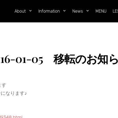
レ
About
Information
News
MENU
LE
イ
ン
ボ
ー・
ロ
016-01-05 移転のお知
ー
フ
ー
ド
ます
（RAINBOW
になります♪
RAWFOOD）
東
京・
恵
119348.html