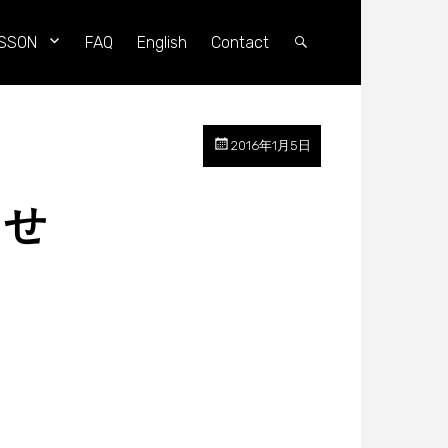
SSON
FAQ
English
Contact
Search
2016年1月5日
らせ