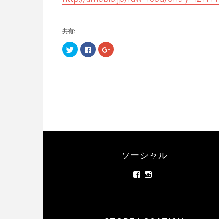
共有:
ク
F
ク
リ
a
リ
ッ
c
ッ
ク
e
ク
し
b
し
て
o
て
T
o
G
w
k
o
i
で
o
t
共
g
t
有
l
e
す
e
r
る
+
で
に
で
共
は
共
有
ク
有
(
リ
(
新
ッ
新
し
ク
し
ソーシャル
い
し
い
ウ
て
ウ
ィ
く
ィ
rainbowrawfood/
rainbowrawfoodcafe
ン
だ
ン
さ
さ
ド
さ
ド
ウ
い
ウ
ん
ん
で
(
で
の
の
開
新
開
プ
プ
き
し
き
ま
い
ま
ロ
ロ
す
ウ
す