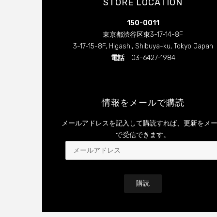
STORE LOCATION
フ
フ
)
ィ
)
ィ
ィ
ン
ド
ー
ー
ウ
150-0011
ル
ル
で
を
を
開
東京都渋谷区東3-17-14-8F
き
Facebook
Instagram
ま
3-17-15-8F, Higashi, Shibuya-ku, Tokyo Japan
で
で
す
表
表
)
電話
03-6427-1984
示
示
情報をメールで購読
メールアドレスを記入して購読すれば、更新をメ
で受信できます。
メ
ー
ル
ア
ド
レ
ス