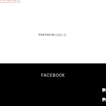
比
寿
の
ロ
ー
フ
POSTED IN
お知らせ
ー
ド・
ロ
ー
ス
イ
ー
ツ
FACEBOOK
専
門
カ
フ
ェ
レ