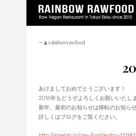
—
rainbowrawfood
2
あけましておめでとうございます！
2016年もどうぞよろしくお願いいたし
新年、最初のお知らせは移転のお知らせ
詳しくはブログをご覧ください。
http://ameblo.jp/raw-food/entry-12114