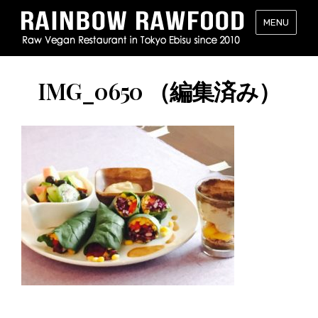
レ
MENU
イ
ン
ボ
IMG_0650 （編集済み）
ー・
ロ
ー
フ
ー
ド
（RAINB
RAWFOO
東
京・
恵
比
寿
の
ロ