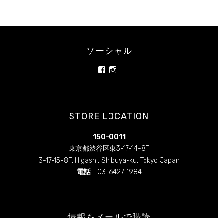
ー
フ
ー
ド・
ソーシャル
ロ
ー
rainbowrawfood/
rainbowrawfoodcafe
ス
さ
さ
イ
ん
ん
の
の
ー
プ
プ
ツ
ロ
ロ
STORE LOCATION
フ
フ
専
ィ
ィ
門
ー
ー
150-0011
カ
ル
ル
を
を
東京都渋谷区東3-17-14-8F
フ
Facebook
Instagram
ェ
3-17-15-8F, Higashi, Shibuya-ku, Tokyo Japan
で
で
レ
表
表
電話
03-6427-1984
示
示
ス
ト
ラ
ン
情報をメールで購読